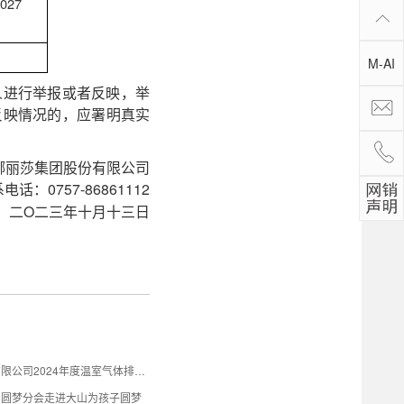
27
M-AI
人进行举报或者反映，举
反映情况的，应署明真实
娜丽莎集团股份
有限公司
0757-86861112
系电话：
O二三年十月十三日
二
广西蒙娜丽莎新材料有限公司2024年度温室气体排放核算报...
划圆梦分会走进大山为孩子圆梦