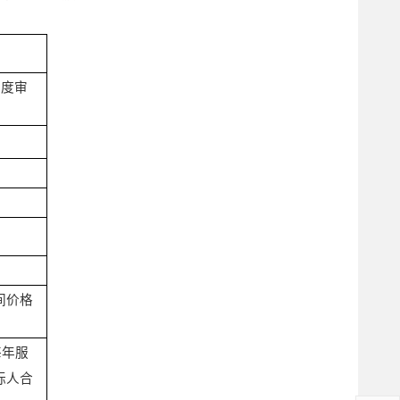
年度审
间价格
每年服
标人合