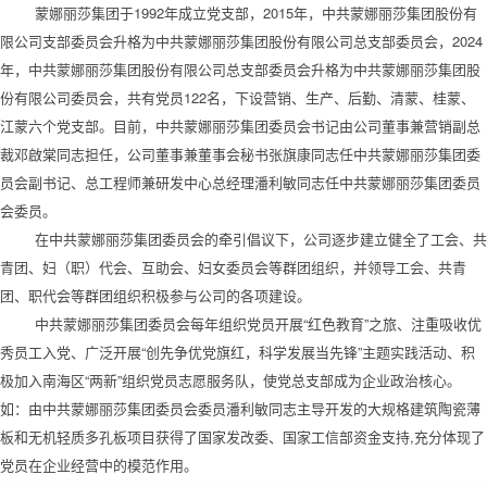
蒙娜丽莎集团于1992年成立党支部，2015年，中共蒙娜丽莎集团股份有
限公司支部委员会升格为中共蒙娜丽莎集团股份有限公司总支部委员会，2024
年，中共蒙娜丽莎集团股份有限公司总支部委员会升格为中共蒙娜丽莎集团股
份有限公司委员会，共有党员122名，下设营销、生产、后勤、清蒙、桂蒙、
江蒙六个党支部。目前，中共蒙娜丽莎集团委员会书记由公司董事兼营销副总
裁邓啟棠同志担任，公司董事兼董事会秘书张旗康同志任中共蒙娜丽莎集团委
员会副书记、总工程师兼研发中心总经理潘利敏同志任中共蒙娜丽莎集团委员
会委员。
在中共蒙娜丽莎集团委员会的牵引倡议下，公司逐步建立健全了工会、共
青团、妇（职）代会、互助会、妇女委员会等群团组织，并领导工会、共青
团、职代会等群团组织积极参与公司的各项建设。
中共蒙娜丽莎集团委员会每年组织党员开展“红色教育”之旅、注重吸收优
秀员工入党、广泛开展“创先争优党旗红，科学发展当先锋”主题实践活动、积
极加入南海区“两新”组织党员志愿服务队，使党总支部成为企业政治核心。
如：由中共蒙娜丽莎集团委员会委员潘利敏同志主导开发的大规格建筑陶瓷薄
板和无机轻质多孔板项目获得了国家发改委、国家工信部资金支持,充分体现了
党员在企业经营中的模范作用。