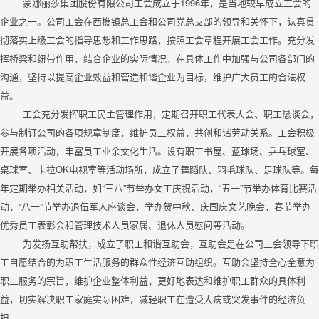
蒙娜丽莎集团股份有限公司工会成立于1996年，是当地较早成立工会的
企业之一。公司工会在西樵镇总工会和公司党总支部的领导和关怀下，认真贯
彻落实上级工会的指导思想和工作思路，按照工会章程开展工会工作。充分发
挥桥梁和纽带作用，结合企业的实际情况，在具体工作中加强与公司各部门的
沟通，坚持以提高企业效益和营造和谐企业为目标，维护广大员工的合法权
益。
工会充分发挥职工民主管理作用，定期召开职工代表大会、职工恳谈会，
参与制订公司的各项规章制度，维护员工权益，共创和谐劳动关系。工会积极
开展各项活动，丰富员工业余文化生活。设有职工书屋、蓝球场、乒乓球室、
桌球室、卡拉OK电视室等活动场所，成立了舞蹈队、羽毛球队、足球队等。每
年定期举办相关活动，如“三八”节举办女工庆祝活动，“五一”节举办体育比赛活
动，“八一”节举办退伍军人座谈会，举办贺中秋、庆国庆文艺晚会，春节举办
优秀员工表彰会和管理技术人员家属、退休人员慰问等活动。
为发扬互助帮扶，成立了职工和谐互助会，互助会是在公司工会领导下职
工自愿结合的为职工生活服务的群众性经济互助组织。互助会坚持全心全意为
职工服务的宗旨，维护企业整体利益，更好地表达和维护职工群众的具体利
益，切实解决职工家庭实际困难，减轻职工在遭受大病或突发事件的经济负
担。