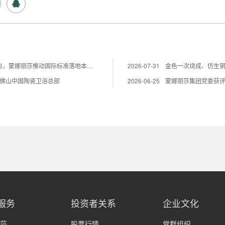
填补国内技术空白，蒙娜丽莎推动国际标准落地本地国标
2026-07-31
驻佛山中国陶瓷卫浴总部
2026-06-25
蒙娜丽莎集团党委获
服务
投资者关系
企业文化
莎
股票行情
党群组织