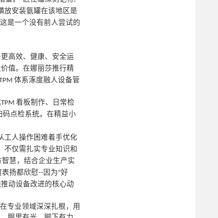
横放安装氨罐在该地区是
于这是一个没有前人尝试的
备更高效、健康、安全运
造价值。在娜丽莎推行精
体系涿度融人设备管
TPM
成
看板制作、日常检
TPM
扫码点检系统。在精益小
。
从工人操作困难着手优化
，不仅需扎实专业知识和
方智慧，结合企业生产实
何表扬都欣慰
因为
好
--
"
他推动设备改进的核心动
，在专业领域深深扎根，用
梦、眼里有光、脚下有力，