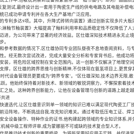
试工作中
他敏锐洞察到设备频繁偷停
这一细节虽小，却对产品品质
,
,
反复测试
最终设计出一套用于陶瓷生产线的供电电路及其电能补偿电
,
统已成功申请专利并在各大生产基地广泛应用。
的专利多达
项。其中，升降式砖转向装置》通过创新实现多片大板
9
率
淋釉节釉装置》大幅提高了釉料利用率和品质稳定性不仅降低了人
;
迈进，为公司带来了显著的经济效益。区仕雄深知技术精进永无止
步。
和参考数据的情况下
区仕雄协同专业团队昼夜不息地查阅资料，与
,
性。经无数次尝试改进，完成大量安全分析和专家背书后，他成功
安装，将危险区域控制在安全范围内。这一创新不仅解决了地理空
支撑，区仕雄的跨界思维与创新精神
不仅体现在氨氢项目上
更贯穿
,
,
新时代设备管理员更要成为
跨界专家’。
区仕雄深知
技术边界无限
敢
"
"
,
,
飞跃。他始终保持着对新技术、新领域的敏锐洞察力，不懈探索着技
汇之处。这种跨界创新能力，让他在设备管理与创新的道路上越走
研共进
快速选代
让区仕雄意识到单一领域的知识已难以满足现代陶瓷工厂
,
前沿阵地，不断挑战自我
攻克知识难关。通过考取低压电工证、焊
,
安全设备操作、特种作业的证书
他构建起跨领域的专业知识体系
并
,
,
过机械中级工程师评审
成为蒙娜丽不可或缺的技术复合型人才。
,
作是推动技术创新的重要桥梁。为将所学更好应用于实践，并促进