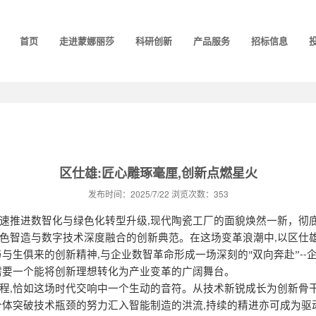
首页
走进蒙娜丽莎
科研创新
产品服务
招标信息
区仕雄:匠心雕琢毫厘,创新点燃星火
发布时间：2025/7/22 浏览次数：353
速推进数智化与绿色化转型升级
现代陶瓷工厂的面貌焕然一新，彻
,
色智造与数字技术深度融合的创新典范。在这场变革浪潮中
以区仕
,
与与生俱来的创新精神
与企业数智革命形成一场深刻的
双向奔赴”
,
"
--
需要一个能将创新理想转化为产业变革的广阔舞台。
程
恰如这场时代交响中一个生动的音符。从技术新锐成长为创新骨
,
个体突破技术瓶颈的努力汇入智能制造的洪流
持续的精进亦可成为驱
,