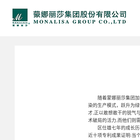
随着蒙娜丽莎集团加
染的生产模式，跃升为绿
才
正以敢想敢干的锐气
,
术破局的活力
而他们则
,
区仕雄七年的成长历
近十项专利成果证明
当
: