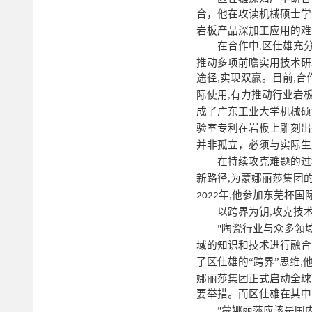
合，他在攻读机械硕士学
岩板产品深加工应用的难
在合作中
区仕雄充
,
推动多项前瞻实用技术研
途径
实现双赢。目前
合
,
,
际使用
有力推动行业岩
,
成了广东工业大学机械硕
验室专利在岩板上雕刻出
并非孤立，必须与实际生
在持续攻克难题的过
新路径
为蒙娜丽莎集团
,
年
他参加东芜杯国
2022
,
以跨界为钥
攻克技
,
陶瓷行业与众多领
"
域的知识和技术进行融合
了区仕雄的“跨界”思维
,
娜丽莎集团正式启动全球
要举措。而区仕雄在其中
蒙娜丽莎应该是国
"