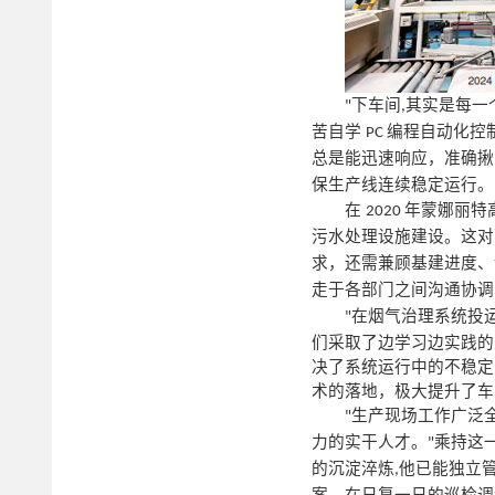
下车间
其实是每一
"
,
苦自学
编程自动化控
PC
总是能迅速响应，准确揪
保生产线连续稳定运行。
在
年蒙娜丽特
2020
污水处理设施建设。这对
求，还需兼顾基建进度、
走于各部门之间沟通协调
在烟气治理系统投
"
们采取了边学习边实践的
决了系统运行中的不稳定
术的落地，极大提升了车
生产现场工作广泛
"
力的实干人才。
乘持这
"
的沉淀淬炼
他已能独立
,