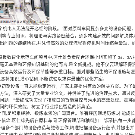
个机电人无法绕开必经的阶段。
面对原料车间复杂多变的设备问题
"
制等专业知识，将理论与实践紧密结合，逐步构建高效的问题解决体
出问题的症结所在
并凭借高效的处理流程将停机时间压缩至最短，
,
高板数智化示范车间项目中
区仕雄负责配合环保小组实施了
、
,
3#
3A
毫无基建和环保知识基础的他而言
是全新挑战。他不仅要理解环保
,
设备高效运行及环保节能等多重目标。面对那些陌生的环保设施与
恶补知识
潜心钻研
不断试验以求得最佳的优化方案。
,
,
,
运初期设备一直未能稳定运行，厂家未能提供有效的解决方案。为了
方法，深入研究了大量专业论文，并借鉴了先进的治理技术，通过
问题。”最终成功实现了排放口的智能监控与污水的高效处理。蒙娜
间的环保效能，树立了行业绿色智造的新典范。
全面
是积累经验、锻炼本领的广阔舞台。唯有经历现场历练
才能成长
,
,
一信念
区仕雄先后在原料车间 环保管理部和釉料加工部深耕
每一步
,
,
管理多个部门的设备改造与维修工作
精准把摆设备运行细节
并提出并
,
,