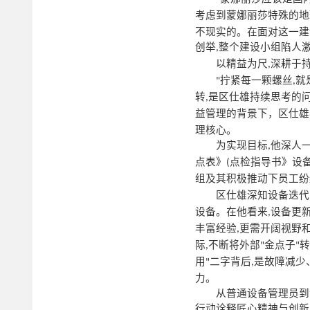
考虑到蒙娜丽莎特殊的地
不现实的。在面对这一建
创举
整个建设小组陷人
,
以精益为尺
深耕于
,
拧紧每一颗螺丝
就
"
,
转
是区仕雄持续思考的
,
益管理的背景下，区仕雄
理核心。
为实现目标
他深人
,
点表》
点检指导书》设
(
组及其积极推动下员工纷
区仕雄深知设备迭代
设备。在他看来
设备更
,
丰富经验
更需开阔视野
,
际
不断将外部
金点子
转
,
"
"
用
二字背后
是故障减少
"
,
力。
从普通设备管理员到
行动诠释匠心精神与创新