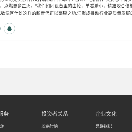
，点燃更多星火。
我们如同设备里的齿轮，单看渺小，精准咬合便
"
汇聚成推动行业高质量发展
无数像区仕雄这样的新青代正以毫厘
之功
,
服务
投资者关系
企业文化
莎
股票行情
党群组织