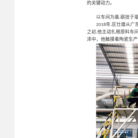
的关键动力。
以车间为基
砺技于
,
年
区仕雄从广
2018
,
之初
他主动扎根原料车
,
泽中，他触摸着陶瓷生产