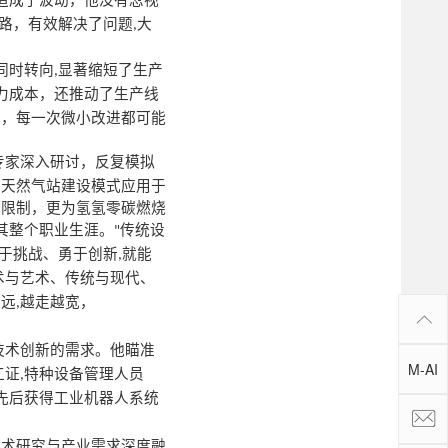
造成了波动，他没有忽视
路，有效解决了问题
大
,
同时转向
显著缩短了生产
,
力成本，还推动了生产线
境，每一次微小改进都可能
专家深入研讨，反复模拟
将天然气站建设模式应用于
间限制，更为氢氢零碳燃烧
其整个职业生涯。
传统设
"
于挑战、勇于创新
就能
,
术与艺术、传统与现代、
越远
越走越宽，
,
技术创新的需求。他瞄准
M-AI
工证
特种设备管理人员
,
先后获得工业机器人系统
学术研究与产业需求深度融