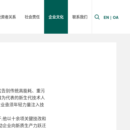
投资者关系
社会责任
企业文化
联系我们
EN
|
OA
底告别传统高能耗、重污
雄为代表的新生代技术人
企业亟须年轻力量注入技
干
他以十余项关键技改和
,
动企业向新质生产力跃迁