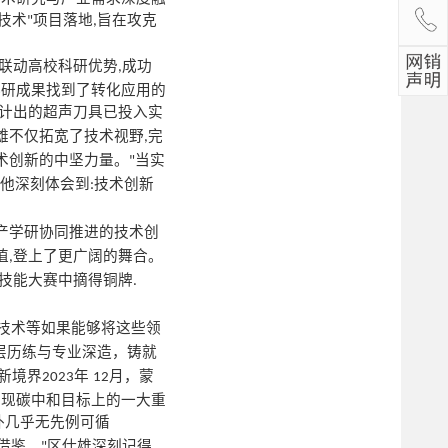
技术
项目落地
旨在攻克
"
,
联动高校科研优势
成功
,
科研成果找到了转化应用的
计出的超声刀具已投入实
雄不仅拓宽了技术视野
完
,
术创新的中坚力量。
当实
"
他深刻体会到
技术创新
:
产学研协同推进的技术创
值
登上了更广阔的舞合。
,
技能大赛中摘得铜牌
.
技术等如果能够将这些领
层历练与专业深造，铸就
新境界
年
月，蒙
2023
12
实现碳中和目标上的一大重
外几乎无先例可循
借鉴。
区仕雄深刻记得
"
,