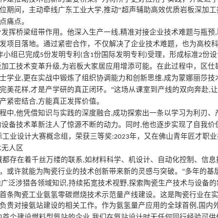
位期间，主动牵线广东工业大学
推动“超声辅助高效优质岩板深加工
,
点痛点。
分发挥桥梁纽带作用。他深入生产一线
精准对接企业技术难题与瓶预
,
,
发项目落地。通过紧密合作，不仅解决了企业技术难题，也为高校
作小组已完成
份发明专利
含
份国际发明专利
受理，形成标准
份设
5
(
1
)
2
板加工技术变革升级
为岩板大家居应用增添可能。在此过程中，区仕
,
士学业
更在实战中锻炼了组织协调能力和创新思维
成为蒙娜丽莎技
,
,
完美花样
才是产学研的真正闭环。
这场从课室到产线的双向奔赴
让
,
"
,
产紧密结合
方能真正发挥价值。
,
程中
他凭借知识与实践的深度融合
成功探索出一条以学习为利刃、
,
,
的设备技术革新注人了惊源不断的动力。同时
他也逐步实现了自我价
,
际工业设计大赛概念组，荣获三等奖
年，又在佛山青年匠才职业
:2023
术无人区
域都存在着千丝万缕的联系
如材料科学、机设计、自动化控制、信息
,
，或许就能为陶瓷行业的技术创新带来新的灵感与突破。
多年的基
"
他广泛涉猎各领域知识
持续拓宽技术视野
探索陶瓷生产技术与设备的
,
,
首条陶瓷工业氨氢零碳燃烧技术示范量产线建设。这是陶瓷行业在
负贵对接氨站建设的相关工作。作为氨氢量产应用的全球首例
国内
,
内首个建设燃料型氨站的企业
我们在氨站设计时无任何同行经验可供
,