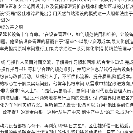
理位置和安全范围设计
以及氨储罐泄漏扩散规律和危险区域的分析
,
,
设“死局”区仕雄跨界提出引用天然气站建设的模式这一大胆想法由
激烈的
持续改善之壤
是延长设备十年寿命。
在设备管理中，如何规范使用和维护，让设
"
问题。他坚信设备管理的精髓在于“精益
以最少资源成本
最大化创
"--
,
率先担纲原料车间推行工作
力求通过一系列优化举措
将精益管理与
,
,
一线
与操作人员面对面交流，了解操作习惯和困难
结合专业知识
完
,
,
,
备操作指导书》等科学合理的规范准则，并配合信息部试行完善设备
纷参与改善活动，从细处入手，不断优化流程、提升质量
降低成本
,
的核心在于解决实际问题。他常年扎根车间
从需求中捕捉改进方向
,
,
新非为迫求
高大上”，而是使其更顺手、更谢用
新时代设备管理人员
"
"
和前瞻思维。
因此
他频繁地参与行业内的交流研讨
跨越界限汲取各
"
,
,
化为车间可实施方案。当听到工人反馈
设备可以
好用”他比得到任
"
,
、效率提升的真金白银。这种“从生产中来
到生产中去
的理念
成为
,
"
,
动力设备部核心骨干，再到荣膺
“明日之星”，区仕雄凭借一腔热爱
力量的完美融合在时代浪潮中淬炼出坚初锋芒他相信，只要心中有