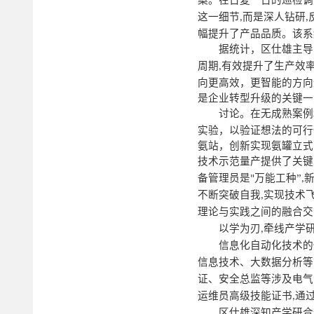
案。在日复一日的巡检调
这一细节
而是深人钻研
,
,
幅提升了产品品质。该系
据统计，区仕雄主导
周期
有效提升了生产效
,
向更高效，更智能的方向
是企业转型升级的关键一
讨论。在无成熟案例
实验，以验证想法的可行
氨站，创新实现氨罐立式
技术示范量产提供了关键
备管理员是
万能工种”
"
,
不断突破自我
实现技术
,
理论与实践之间的融合交
以学为刃
牵线产学
,
信息化自动化技术的
信息技术、大数据分析等
证、安全总监等涉及电气
运维员高级技能证书
通
,
区仕雄深知产学研合